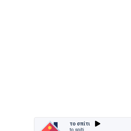
το σπίτι
to spíti