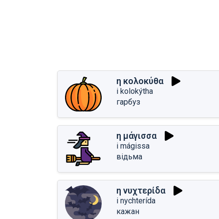
η κολοκύθα
i kolokýtha
гарбуз
η μάγισσα
i mágissa
відьма
η νυχτερίδα
i nychterída
кажан