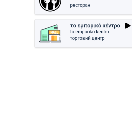
ресторан
το εμπορικό κέντρο
to emporikó kéntro
торговий центр