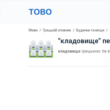
Мови
Грецькій словник
Будинки та місця
"кладовище" пе
кладовище
грецькою:
το 