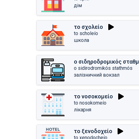
дім
το σχολείο
to scholeío
школа
ο σιδηροδρομικός σταθ
o sidirodromikós stathmós
залізничний вокзал
το νοσοκομείο
to nosokomeío
лікарня
το ξενοδοχείο
to xenodocheío