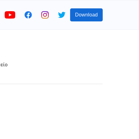
Download
είο