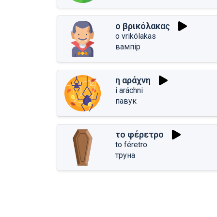
ο βρικόλακας
o vrikólakas
вампір
η αράχνη
i aráchni
павук
το φέρετρο
to féretro
труна