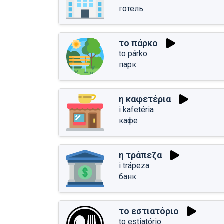
готель
το πάρκο
to párko
парк
η καφετέρια
i kafetéria
кафе
η τράπεζα
i trápeza
банк
το εστιατόριο
to estiatório