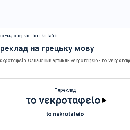
το νεκροταφείο - to nekrotafeío
реклад на грецьку мову
νεκροταφείο
. Означений артикль νεκροταφείο?
το νεκροταφ
Переклад
το νεκροταφείο
to nekrotafeío