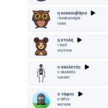
η κουκουβάγια
i koukouvágia
сова
η στολή
i stolí
костюм
ο σκελετός
o skeletós
скелет
ο τάφος
o táfos
могила