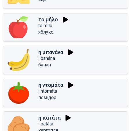
το μήλο
to mílo
яблуко
η μπανάνα
i banána
банан
η ντομάτα
i ntomáta
помідор
η πατάτα
i patáta
картопля