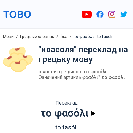
Мови
Грецькій словник
Їжа
το φασόλι - to fasóli
"квасоля" переклад на
грецьку мову
квасоля
грецькою:
το φασόλι
.
Означений артикль φασόλι?
το φασόλι
Переклад
το φασόλι
to fasóli