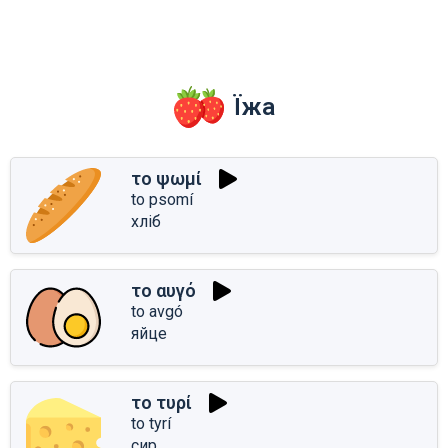
Їжа
το ψωμί
to psomí
хліб
το αυγό
to avgó
яйце
το τυρί
to tyrí
сир