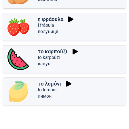
η φράουλα
i fráoula
полуниця
το καρπούζι
to karpoúzi
кавун
το λεμόνι
to lemóni
лимон