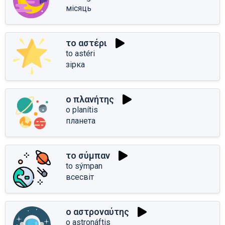
місяць
το αστέρι
to astéri
зірка
ο πλανήτης
o planítis
планета
το σύμπαν
to sýmpan
всесвіт
ο αστροναύτης
o astronáftis