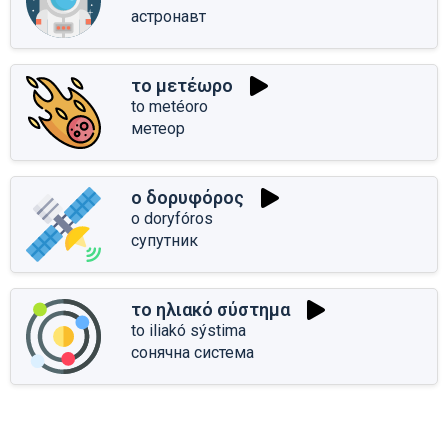
астронавт
το μετέωρο
to metéoro
метеор
ο δορυφόρος
o doryfóros
супутник
το ηλιακό σύστημα
to iliakó sýstima
сонячна система