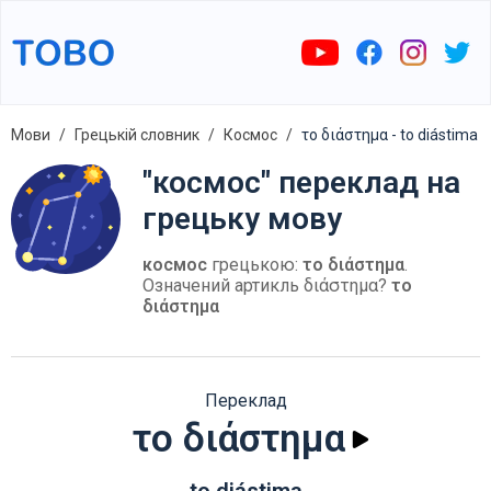
Мови
Грецькій словник
Космос
το διάστημα - to diástima
"космос" переклад на
грецьку мову
космос
грецькою:
το διάστημα
.
Означений артикль διάστημα?
το
διάστημα
Переклад
το διάστημα