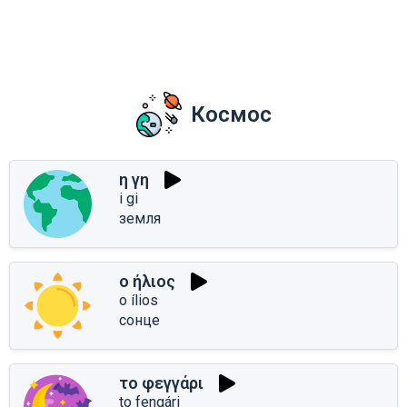
Космос
η γη
i gi
земля
ο ήλιος
o ílios
сонце
το φεγγάρι
to fengári