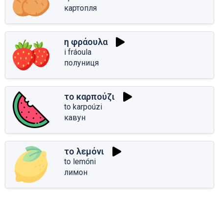
картопля
η φράουλα
i fráoula
полуниця
το καρπούζι
to karpoúzi
кавун
το λεμόνι
to lemóni
лимон