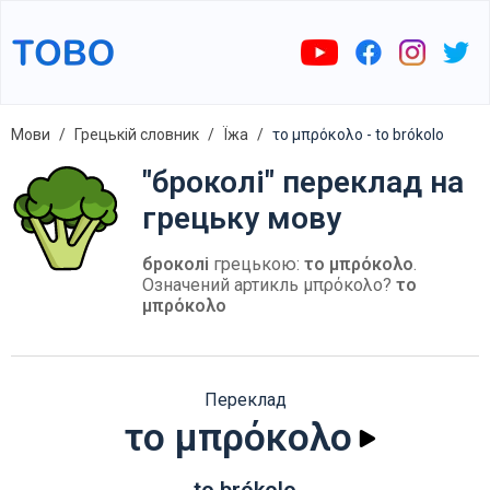
Мови
Грецькій словник
Їжа
το μπρόκολο - to brókolo
"броколі" переклад на
грецьку мову
броколі
грецькою:
το μπρόκολο
.
Означений артикль μπρόκολο?
το
μπρόκολο
Переклад
το μπρόκολο