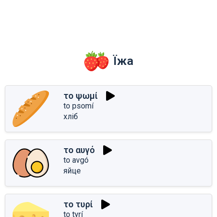
Їжа
το ψωμί
to psomí
хліб
το αυγό
to avgó
яйце
το τυρί
to tyrí