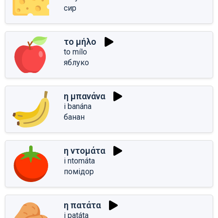
сир
το μήλο
to mílo
яблуко
η μπανάνα
i banána
банан
η ντομάτα
i ntomáta
помідор
η πατάτα
i patáta