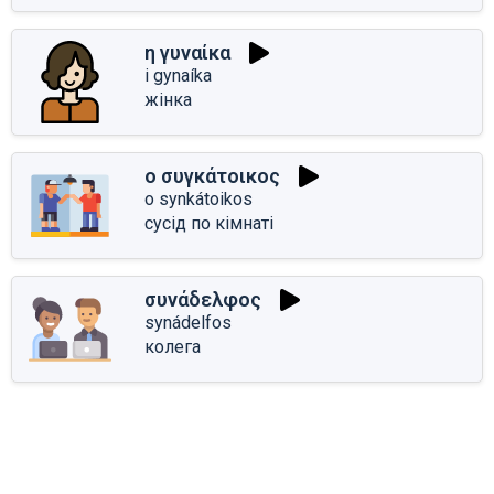
η γυναίκα
i gynaíka
жінка
ο συγκάτοικος
o synkátoikos
сусід по кімнаті
συνάδελφος
synádelfos
колега