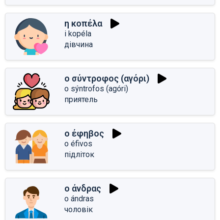
η κοπέλα
i kopéla
дівчина
ο σύντροφος (αγόρι)
o sýntrofos (agóri)
приятель
ο έφηβος
o éfivos
підліток
ο άνδρας
o ándras
чоловік