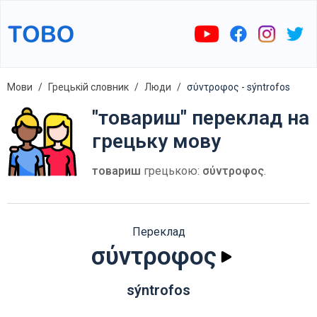
Мови
Грецькій словник
Люди
σύντροφος - sýntrofos
"товариш" переклад на
грецьку мову
товариш
грецькою:
σύντροφος
.
Переклад
σύντροφος
sýntrofos