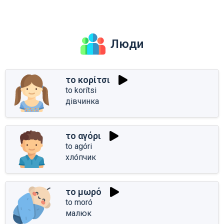
Люди
το κορίτσι
to korítsi
дівчинка
το αγόρι
to agóri
хло́пчик
το μωρό
to moró
малюк