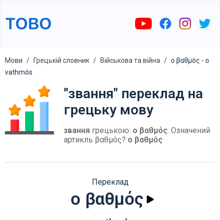
Мови
Грецькій словник
Військова та війна
ο βαθμός - o
vathmós
"звання" переклад на
грецьку мову
звання
грецькою:
ο βαθμός
. Означений
артикль βαθμός?
ο βαθμός
Переклад
ο βαθμός