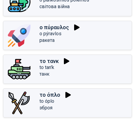
світова війна
ο πύραυλος
o pýravlos
ракета
το τανκ
to tan'k
танк
το όπλο
to óplo
зброя