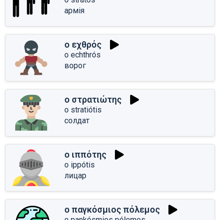
армія
ο εχθρός
o echthrós
ворог
ο στρατιώτης
o stratiótis
солдат
ο ιππότης
o ippótis
лицар
ο παγκόσμιος πόλεμος
o pankósmios pólemos