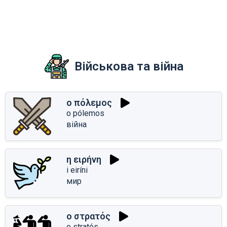
Військова та війна
ο πόλεμος
o pólemos
війна
η ειρήνη
i eiríni
мир
ο στρατός
o stratós