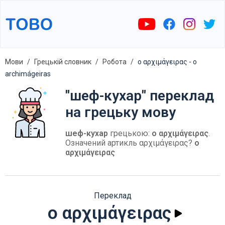
Мови
Грецькій словник
Робота
ο αρχιμάγειρας - o
archimágeiras
"шеф-кухар" переклад
на грецьку мову
шеф-кухар
грецькою:
ο αρχιμάγειρας
.
Означений артикль αρχιμάγειρας?
ο
αρχιμάγειρας
Переклад
ο αρχιμάγειρας