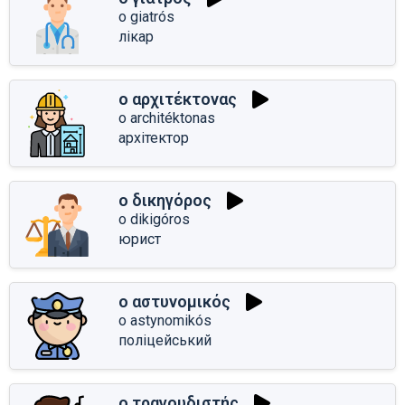
o giatrós
лікар
ο αρχιτέκτονας
o architéktonas
архітектор
ο δικηγόρος
o dikigóros
юрист
ο αστυνομικός
o astynomikós
поліцейський
ο τραγουδιστής