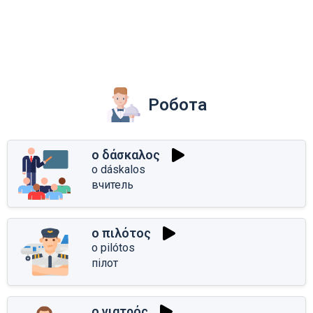
Робота
ο δάσκαλος
o dáskalos
вчитель
ο πιλότος
o pilótos
пілот
ο γιατρός