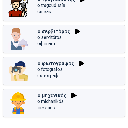
o tragoudistís
співак
ο σερβιτόρος
o servitóros
офіціант
ο φωτογράφος
o fotográfos
фотограф
ο μηχανικός
o michanikós
інженер