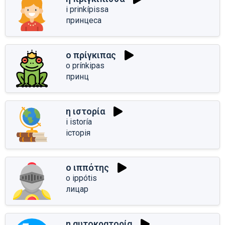
i prinkípissa
принцеса
ο πρίγκιπας
o prínkipas
принц
η ιστορία
i istoría
історія
ο ιππότης
o ippótis
лицар
η αυτοκρατορία