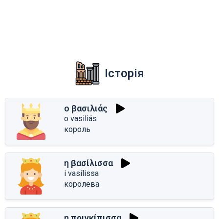
Історія
ο βασιλιάς
o vasiliás
король
η βασίλισσα
i vasílissa
королева
η πριγκίπισσα