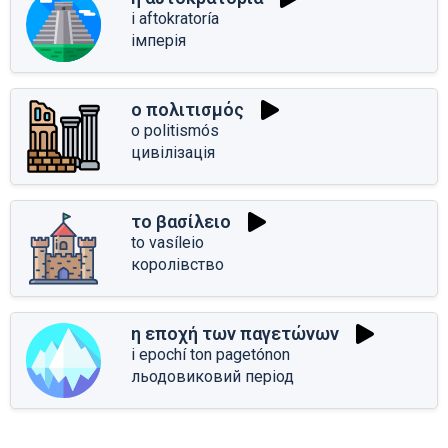
i aftokratoría
імперія
ο πολιτισμός
o politismós
цивілізація
το βασίλειο
to vasíleio
королівство
η εποχή των παγετώνων
i epochí ton pagetónon
льодовиковий період