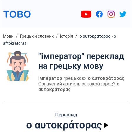
Мови
Грецькій словник
Історія
ο αυτοκράτορας - o
aftokrátoras
"імператор" переклад
на грецьку мову
імператор
грецькою:
ο αυτοκράτορας
.
Означений артикль αυτοκράτορας?
ο
αυτοκράτορας
Переклад
ο αυτοκράτορας