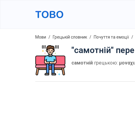
Мови
Грецькій словник
Почуття та емоції
"самотній" пер
самотній
грецькою:
μοναχι