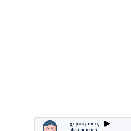
χαρούμενος
charoúmenos