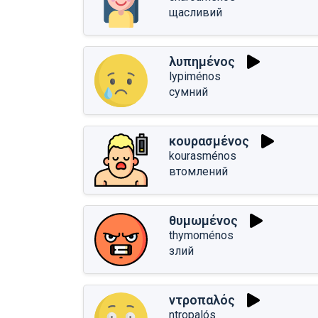
щасливий
λυπημένος
lypiménos
сумний
κουρασμένος
kourasménos
втомлений
θυμωμένος
thymoménos
злий
ντροπαλός
ntropalós