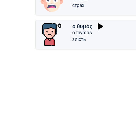
страх
ο θυμός
o thymós
злість