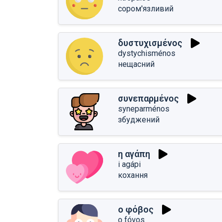
сором'язливий
δυστυχισμένος
dystychisménos
нещасний
συνεπαρμένος
syneparménos
збуджений
η αγάπη
i agápi
кохання
ο φόβος
o fóvos