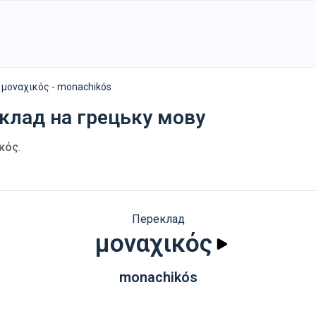
μοναχικός - monachikós
еклад на грецьку мову
κός
.
Переклад
μοναχικός
monachikós