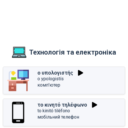
Технологія та електроніка
ο υπολογιστής
o ypologistís
комп'ютер
το κινητό τηλέφωνο
to kinitó tiléfono
мобільний телефон