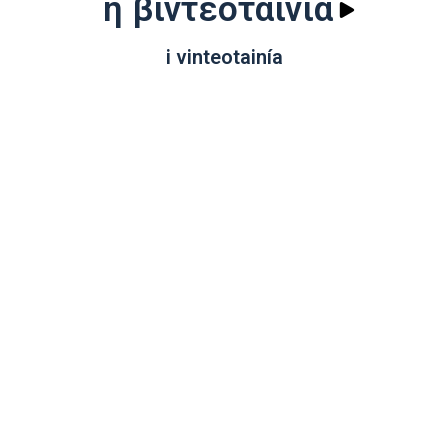
η βιντεοταινία
i vinteotainía