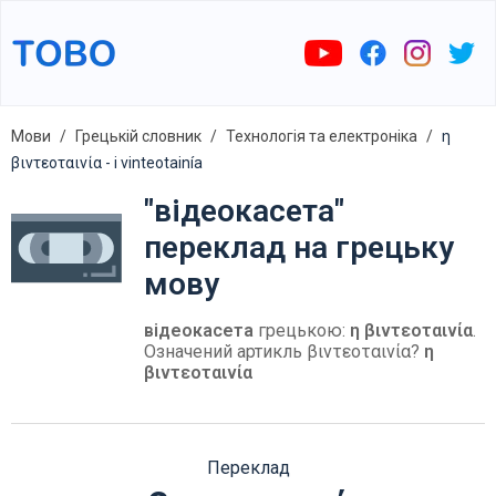
Мови
Грецькій словник
Технологія та електроніка
η
βιντεοταινία - i vinteotainía
"відеокасета"
переклад на грецьку
мову
відеокасета
грецькою:
η βιντεοταινία
.
Означений артикль βιντεοταινία?
η
βιντεοταινία
Переклад