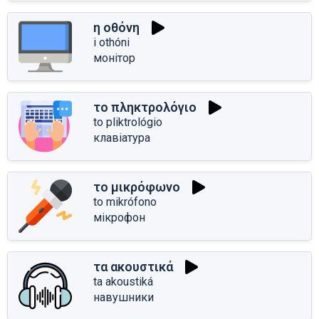
η οθόνη
i othóni
монітор
το πληκτρολόγιο
to pliktrológio
клавіатура
το μικρόφωνο
to mikrófono
мікрофон
τα ακουστικά
ta akoustiká
навушники