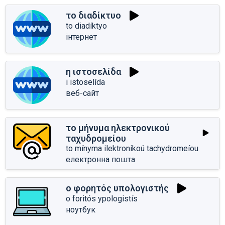
το διαδίκτυο
to diadíktyo
інтернет
η ιστοσελίδα
i istoselída
веб-сайт
το μήνυμα ηλεκτρονικού
ταχυδρομείου
to mínyma ilektronikoú tachydromeíou
електронна пошта
ο φορητός υπολογιστής
o foritós ypologistís
ноутбук