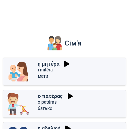
Сім'я
η μητέρα
i mitéra
мати
ο πατέρας
o patéras
батько
η αδελφή