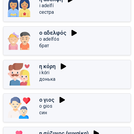
i adelfí
сестра
ο αδελφός
o adelfós
брат
η κόρη
i kóri
донька
ο γιος
o gios
син
η σύζυγος (γυναίκα)