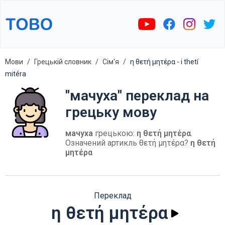
Мови
Грецькій словник
Сім'я
η θετή μητέρα - i thetí
mitéra
"мачуха" переклад на
грецьку мову
мачуха
грецькою:
η θετή μητέρα
.
Означений артикль θετή μητέρα?
η θετή
μητέρα
Переклад
η θετή μητέρα