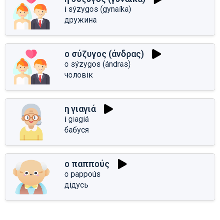
i sýzygos (gynaíka)
дружина
ο σύζυγος (άνδρας)
o sýzygos (ándras)
чоловік
η γιαγιά
i giagiá
бабуся
ο παππούς
o pappoús
дідусь