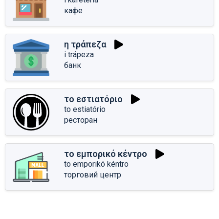
кафе
η τράπεζα
i trápeza
банк
το εστιατόριο
to estiatório
ресторан
το εμπορικό κέντρο
to emporikó kéntro
торговий центр