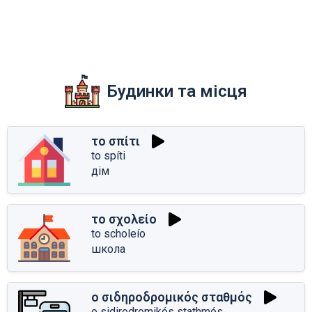
Будинки та місця
το σπίτι
to spíti
дім
το σχολείο
to scholeío
школа
ο σιδηροδρομικός σταθμός
o sidirodromikós stathmós