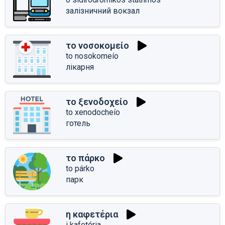
залізничний вокзал
το νοσοκομείο
to nosokomeío
лікарня
το ξενοδοχείο
to xenodocheío
готель
το πάρκο
to párko
парк
η καφετέρια
i kafetéria