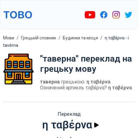
Мови
Грецькій словник
Будинки та місця
η ταβέρνα - i
tavérna
"таверна" переклад на
грецьку мову
таверна
грецькою:
η ταβέρνα
.
Означений артикль ταβέρνα?
η ταβέρνα
Переклад
η ταβέρνα