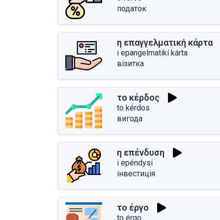
податок
η επαγγελματική κάρτα
i epangelmatikí kárta
візитка
το κέρδος
to kérdos
вигода
η επένδυση
i epéndysi
інвестиція
το έργο
to érgo