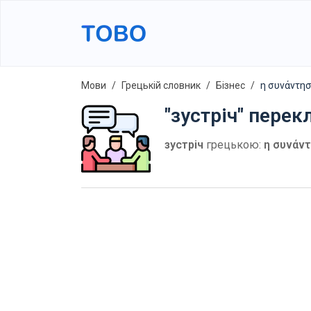
Мови
Грецькій словник
Бізнес
η συνάντηση
"зустріч" перек
зустріч
грецькою:
η συνάν