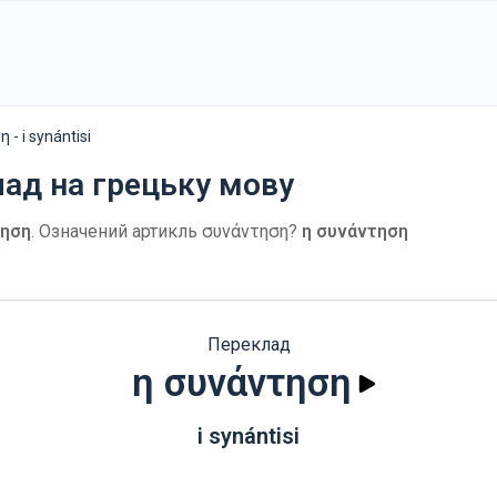
 - i synántisi
лад на грецьку мову
τηση
. Означений артикль συνάντηση?
η συνάντηση
Переклад
η συνάντηση
i synántisi