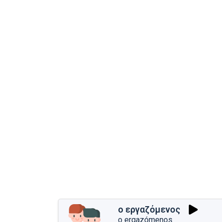
ο εργαζόμενος
o ergazómenos