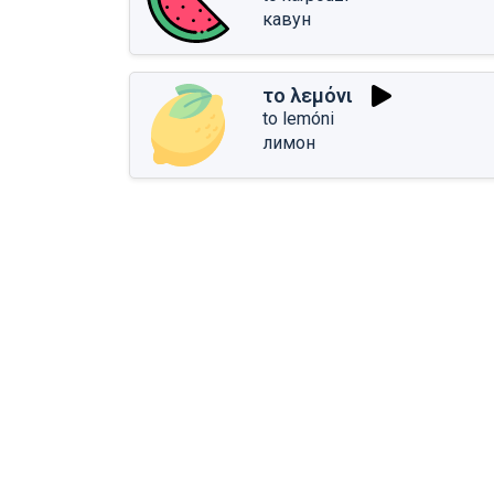
кавун
το λεμόνι
to lemóni
лимон