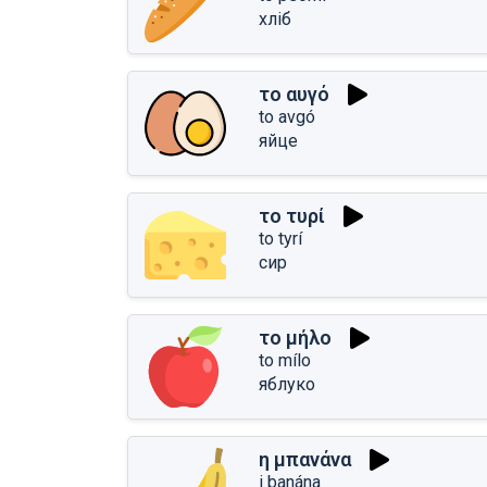
хліб
το αυγό
to avgó
яйце
το τυρί
to tyrí
сир
το μήλο
to mílo
яблуко
η μπανάνα
i banána