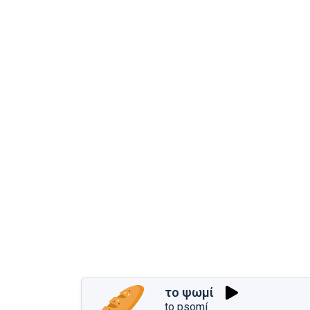
το ψωμί
to psomí