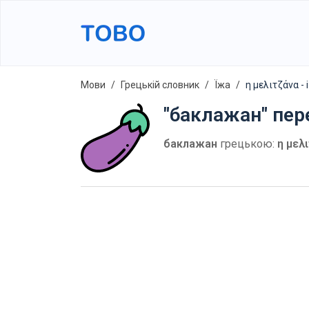
Мови
Грецькій словник
Їжа
η μελιτζάνα - 
"баклажан" пер
баклажан
грецькою:
η μελ