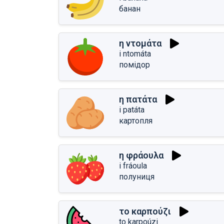
банан
η ντομάτα
i ntomáta
помідор
η πατάτα
i patáta
картопля
η φράουλα
i fráoula
полуниця
το καρπούζι
to karpoúzi