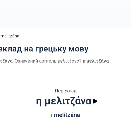
i melitzána
еклад на грецьку мову
ιτζάνα
. Означений артикль μελιτζάνα?
η μελιτζάνα
Переклад
η μελιτζάνα
i melitzána