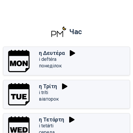
Час
η Δευτέρα
i deftéra
понеділок
η Τρίτη
i tríti
вівторок
η Τετάρτη
i tetárti
середа