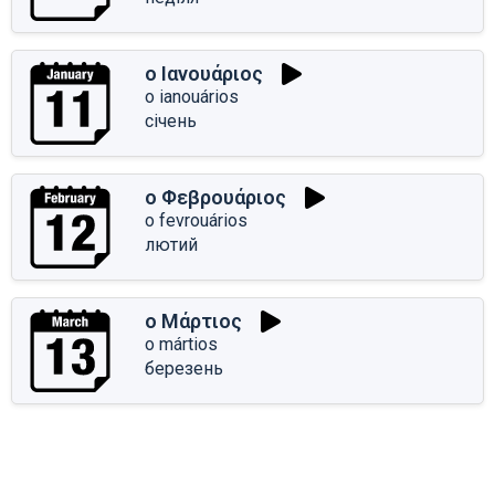
ο Ιανουάριος
o ianouários
січень
ο Φεβρουάριος
o fevrouários
лютий
ο Μάρτιος
o mártios
березень