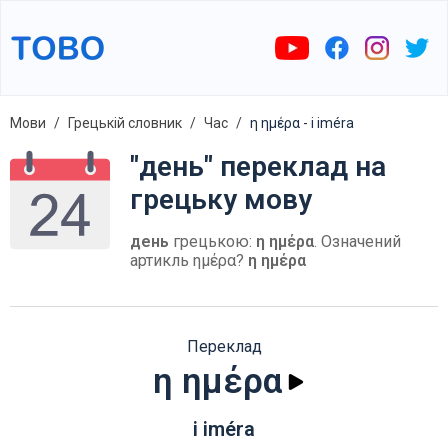
Мови
Грецькій словник
Час
η ημέρα - i iméra
"день" переклад на
грецьку мову
день
грецькою:
η ημέρα
. Означений
артикль ημέρα?
η ημέρα
Переклад
η ημέρα
i iméra