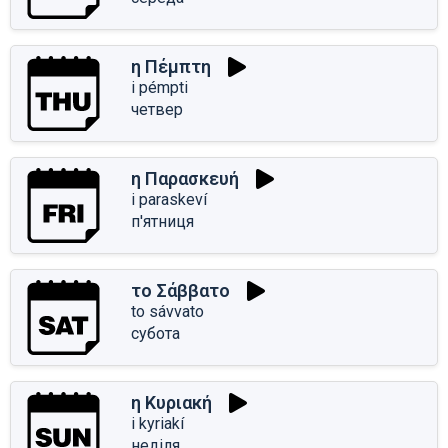
η Πέμπτη
i pémpti
четвер
η Παρασκευή
i paraskeví
п'ятниця
το Σάββατο
to sávvato
субота
η Κυριακή
i kyriakí
неділя