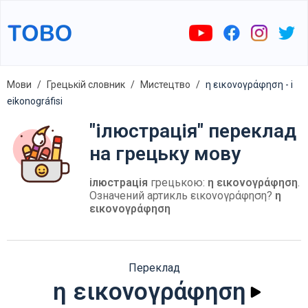
Мови
Грецькій словник
Мистецтво
η εικονογράφηση - i
eikonográfisi
"ілюстрація" переклад
на грецьку мову
ілюстрація
грецькою:
η εικονογράφηση
.
Означений артикль εικονογράφηση?
η
εικονογράφηση
Переклад
η εικονογράφηση