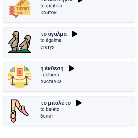
to eisitírio
квиток
το άγαλμα
to ágalma
статуя
η έκθεση
i ékthesi
виставка
το μπαλέτο
to baléto
балет