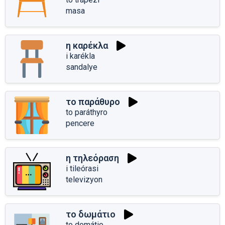
masa
η καρέκλα
i karékla
sandalye
το παράθυρο
to paráthyro
pencere
η τηλεόραση
i tileórasi
televizyon
το δωμάτιο
to domátio