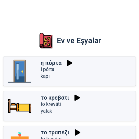
Ev ve Eşyalar
η πόρτα
i pórta
kapı
το κρεβάτι
to kreváti
yatak
το τραπέζι
to trapézi