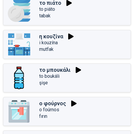
το πιάτο
to piáto
tabak
η κουζίνα
i kouzína
mutfak
το μπουκάλι
to boukáli
şişe
ο φούρνος
o foúrnos
fırın