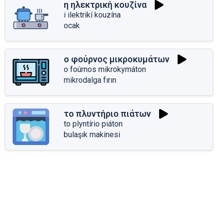
η ηλεκτρική κουζίνα
i ilektrikí kouzína
ocak
ο φούρνος μικροκυμάτων
o foúrnos mikrokymáton
mikrodalga fırın
το πλυντήριο πιάτων
to plyntírio piáton
bulaşık makinesi