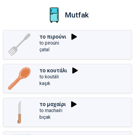
Mutfak
το πιρούνι
to piroúni
çatal
το κουτάλι
to koutáli
kaşık
το μαχαίρι
to machaíri
bıçak