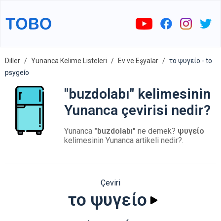
Diller
Yunanca Kelime Listeleri
Ev ve Eşyalar
το ψυγείο - to
psygeío
"buzdolabı" kelimesinin
Yunanca çevirisi nedir?
Yunanca
"buzdolabı"
ne demek?
ψυγείο
kelimesinin Yunanca artikeli nedir?.
Çeviri
το ψυγείο