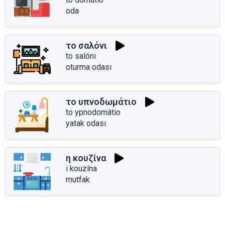
oda
το σαλόνι
to salóni
oturma odası
το υπνοδωμάτιο
to ypnodomátio
yatak odası
η κουζίνα
i kouzína
mutfak