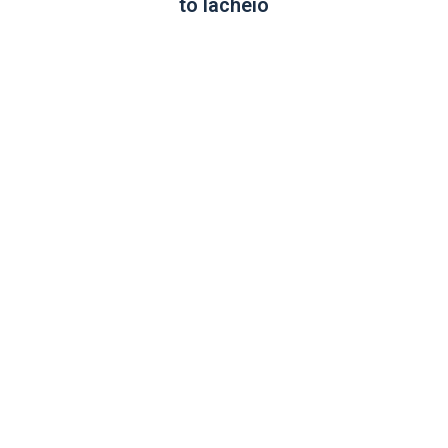
to lacheío