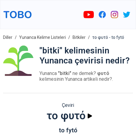
Diller
Yunanca Kelime Listeleri
Bitkiler
το φυτό - to fytó
"bitki" kelimesinin
Yunanca çevirisi nedir?
Yunanca
"bitki"
ne demek?
φυτό
kelimesinin Yunanca artikeli nedir?.
Çeviri
το φυτό
to fytó