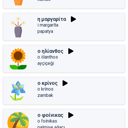
η μαργαρίτα
i margaríta
papatya
ο ηλίανθος
o ilíanthos
ayçiçeği
ο κρίνος
o krínos
zambak
ο φοίνικας
o foínikas
palmiye ağacı