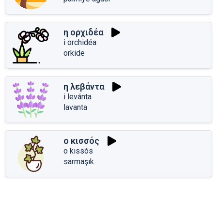
η ορχιδέα
i orchidéa
orkide
η λεβάντα
i levánta
lavanta
ο κισσός
o kissós
sarmaşık