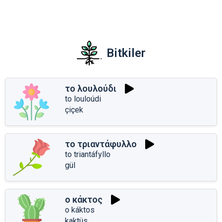
Bitkiler
το λουλούδι
to louloúdi
çiçek
το τριαντάφυλλο
to triantáfyllo
gül
ο κάκτος
o káktos
kaktüs