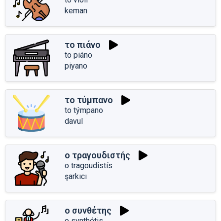
keman
το πιάνο
to piáno
piyano
το τύμπανο
to týmpano
davul
ο τραγουδιστής
o tragoudistís
şarkıcı
ο συνθέτης
o synthétis