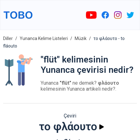
Diller
Yunanca Kelime Listeleri
Müzik
το φλάουτο - to
fláouto
"flüt" kelimesinin
Yunanca çevirisi nedir?
Yunanca
"flüt"
ne demek?
φλάουτο
kelimesinin Yunanca artikeli nedir?.
Çeviri
το φλάουτο