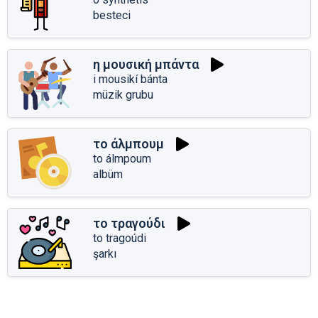
besteci
η μουσική μπάντα
i mousikí bánta
müzik grubu
το άλμπουμ
to álmpoum
albüm
το τραγούδι
to tragoúdi
şarkı