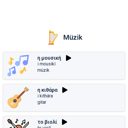
Müzik
η μουσική
i mousikí
müzik
η κιθάρα
i kithára
gitar
το βιολί
to violí