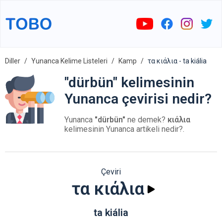
Diller
Yunanca Kelime Listeleri
Kamp
τα κιάλια - ta kiália
"dürbün" kelimesinin
Yunanca çevirisi nedir?
Yunanca
"dürbün"
ne demek?
κιάλια
kelimesinin Yunanca artikeli nedir?.
Çeviri
τα κιάλια
ta kiália