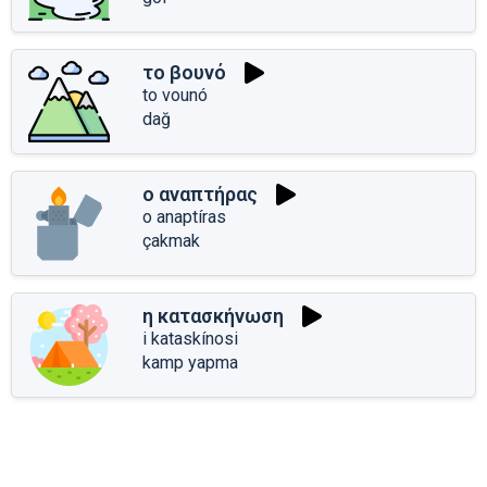
το βουνό
to vounó
dağ
ο αναπτήρας
o anaptíras
çakmak
η κατασκήνωση
i kataskínosi
kamp yapma