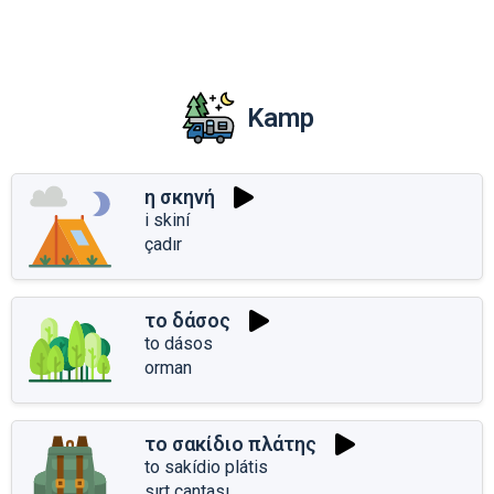
Kamp
η σκηνή
i skiní
çadır
το δάσος
to dásos
orman
το σακίδιο πλάτης
to sakídio plátis
sırt çantası