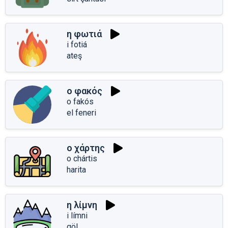
η φωτιά
i fotiá
ateş
ο φακός
o fakós
el feneri
ο χάρτης
o chártis
harita
η λίμνη
i límni
göl