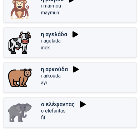
i maïmoú
maymun
η αγελάδα
i ageláda
inek
η αρκούδα
i arkoúda
ayı
ο ελέφαντας
o eléfantas
fil