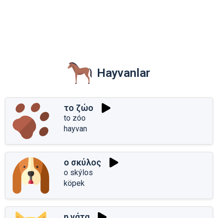
Hayvanlar
το ζώο
to zóo
hayvan
ο σκύλος
o skýlos
köpek
η γάτα