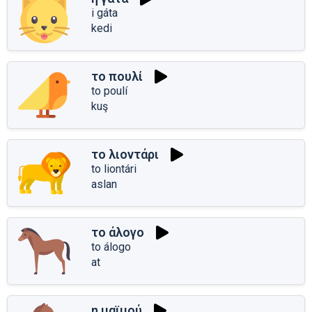
i gáta
kedi
το πουλί
to poulí
kuş
το λιοντάρι
to liontári
aslan
το άλογο
to álogo
at
η μαϊμού