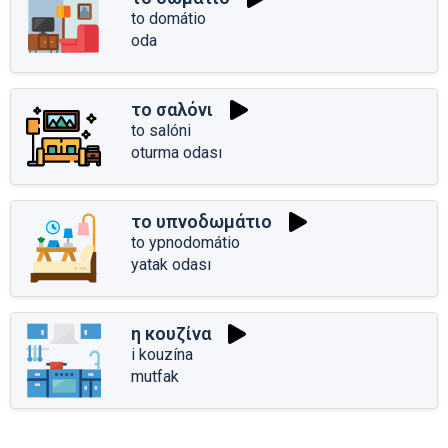
to domátio
oda
το σαλόνι
to salóni
oturma odası
το υπνοδωμάτιο
to ypnodomátio
yatak odası
η κουζίνα
i kouzína
mutfak