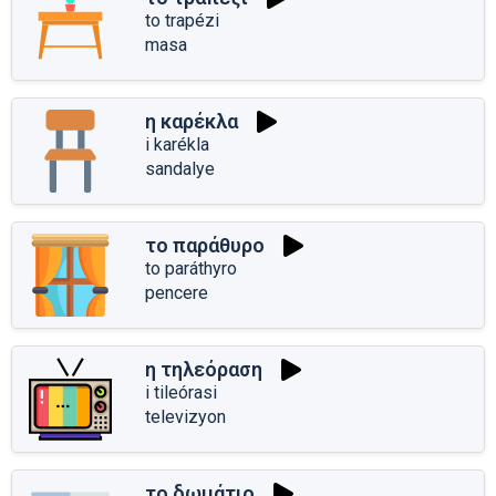
to trapézi
masa
η καρέκλα
i karékla
sandalye
το παράθυρο
to paráthyro
pencere
η τηλεόραση
i tileórasi
televizyon
το δωμάτιο