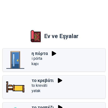
Ev ve Eşyalar
η πόρτα
i pórta
kapı
το κρεβάτι
to kreváti
yatak
το τραπέζι