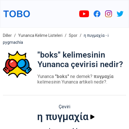
Diller
Yunanca Kelime Listeleri
Spor
η πυγμαχία - i
pygmachía
"boks" kelimesinin
Yunanca çevirisi nedir?
Yunanca
"boks"
ne demek?
πυγμαχία
kelimesinin Yunanca artikeli nedir?.
Çeviri
η πυγμαχία