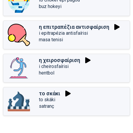
buz hokeyi
η επιτραπέζια αντισφαίριση
i epitrapézia antisfaírisi
masa tenisi
η χειροσφαίριση
i cheirosfaírisi
hentbol
το σκάκι
to skáki
satranç