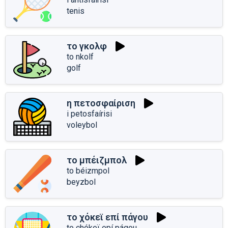
tenis
το γκολφ
to nkolf
golf
η πετοσφαίριση
i petosfaírisi
voleybol
το μπέιζμπολ
to béizmpol
beyzbol
το χόκεϊ επί πάγου
to chókeï epí págou