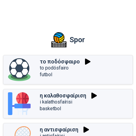
Spor
το ποδόσφαιρο
to podósfairo
futbol
η καλαθοσφαίριση
i kalathosfaírisi
basketbol
η αντισφαίριση
i antisfaírisi