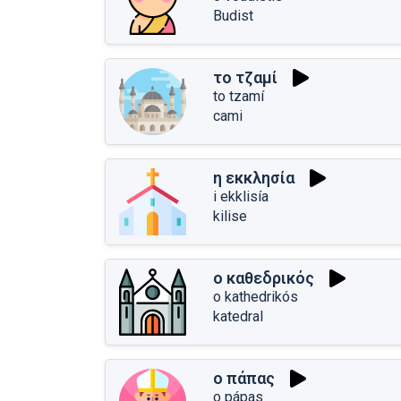
Budist
το τζαμί
to tzamí
cami
η εκκλησία
i ekklisía
kilise
ο καθεδρικός
o kathedrikós
katedral
ο πάπας
o pápas