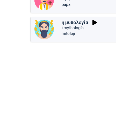
papa
η μυθολογία
i mythología
mitoloji