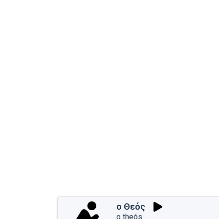
ο Θεός
o theós