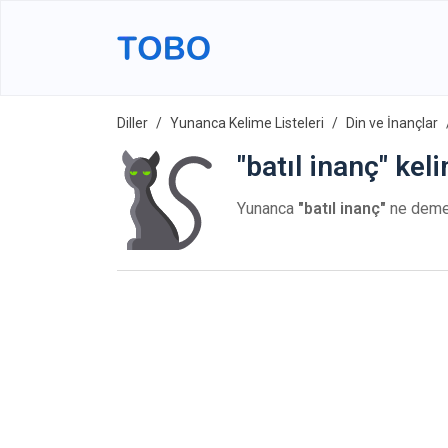
Diller
Yunanca Kelime Listeleri
Din ve İnançlar
"batıl inanç" ke
Yunanca
"batıl inanç"
ne dem