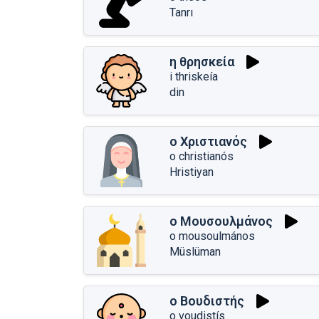
Tanrı
η θρησκεία
i thriskeía
din
ο Χριστιανός
o christianós
Hristiyan
ο Μουσουλμάνος
o mousoulmános
Müslüman
ο Βουδιστής
o voudistís