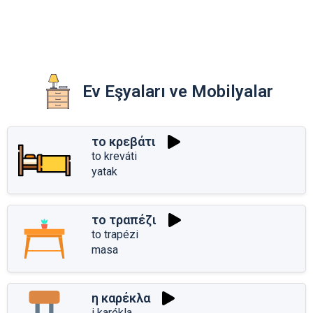
Ev Eşyaları ve Mobilyalar
το κρεβάτι
to kreváti
yatak
το τραπέζι
to trapézi
masa
η καρέκλα
i karékla