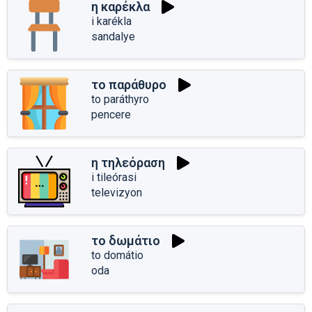
η καρέκλα
i karékla
sandalye
το παράθυρο
to paráthyro
pencere
η τηλεόραση
i tileórasi
televizyon
το δωμάτιο
to domátio
oda