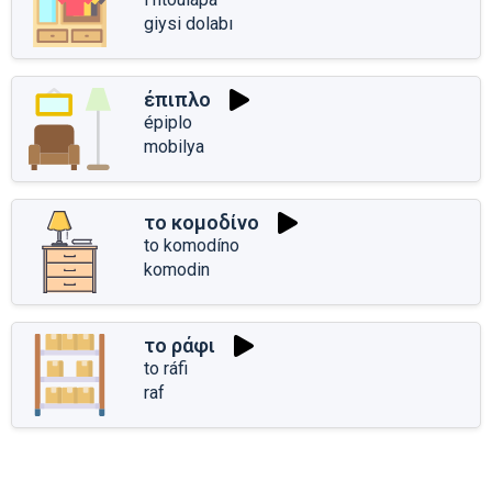
giysi dolabı
έπιπλο
épiplo
mobilya
το κομοδίνο
to komodíno
komodin
το ράφι
to ráfi
raf