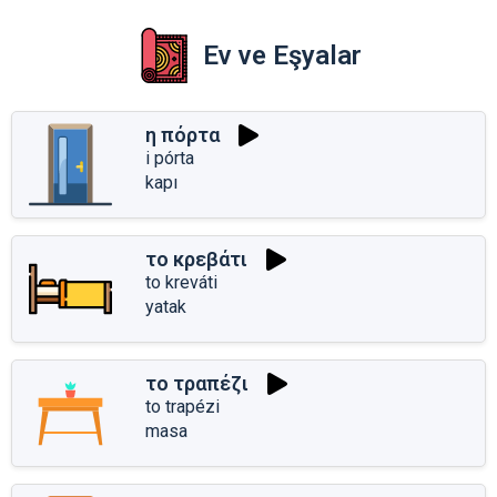
Ev ve Eşyalar
η πόρτα
i pórta
kapı
το κρεβάτι
to kreváti
yatak
το τραπέζι
to trapézi
masa