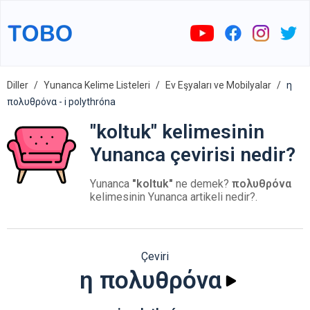
Diller
Yunanca Kelime Listeleri
Ev Eşyaları ve Mobilyalar
η
πολυθρόνα - i polythróna
"koltuk" kelimesinin
Yunanca çevirisi nedir?
Yunanca
"koltuk"
ne demek?
πολυθρόνα
kelimesinin Yunanca artikeli nedir?.
Çeviri
η πολυθρόνα