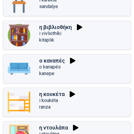
sandalye
η βιβλιοθήκη
i vivliothíki
kitaplık
ο καναπές
o kanapés
kanepe
η κουκέτα
i koukéta
ranza
η ντουλάπα
i ntoulápa