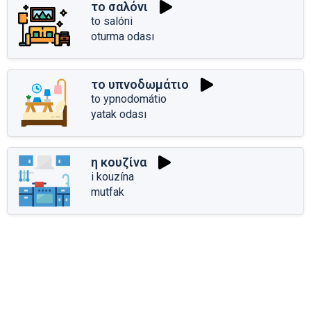
το σαλόνι
to salóni
oturma odası
το υπνοδωμάτιο
to ypnodomátio
yatak odası
η κουζίνα
i kouzína
mutfak