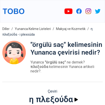
Diller
Yunanca Kelime Listeleri
Makyaj ve Kozmetik
η
πλεξούδα - i plexoúda
"örgülü saç" kelimesinin
Yunanca çevirisi nedir?
Yunanca
"örgülü saç"
ne demek?
πλεξούδα
kelimesinin Yunanca artikeli
nedir?.
Çeviri
η πλεξούδα