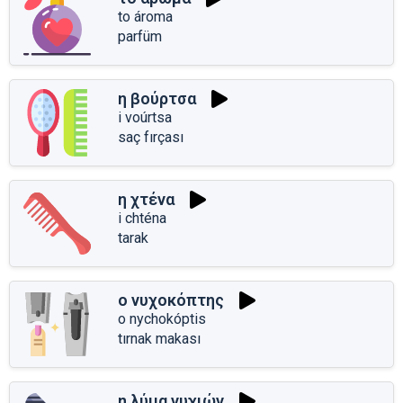
to ároma
parfüm
η βούρτσα
i voúrtsa
saç fırçası
η χτένα
i chténa
tarak
ο νυχοκόπτης
o nychokóptis
tırnak makası
η λύμα νυχιών