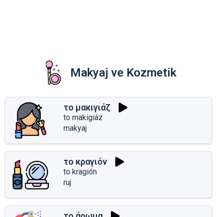
Makyaj ve Kozmetik
το μακιγιάζ
to makigiáz
makyaj
το κραγιόν
to kragión
ruj
το άρωμα