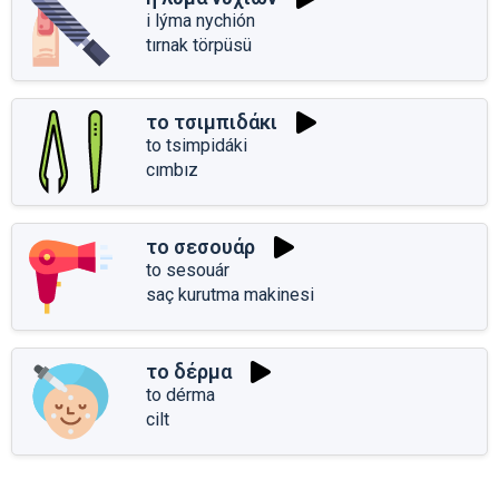
i lýma nychión
tırnak törpüsü
το τσιμπιδάκι
to tsimpidáki
cımbız
το σεσουάρ
to sesouár
saç kurutma makinesi
το δέρμα
to dérma
cilt