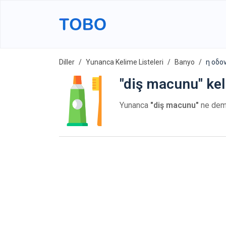
Diller
Yunanca Kelime Listeleri
Banyo
η οδο
"diş macunu" kel
Yunanca
"diş macunu"
ne de