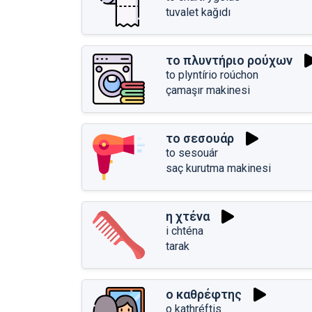
tuvalet kağıdı
το πλυντήριο ρούχων
to plyntírio roúchon
çamaşır makinesi
το σεσουάρ
to sesouár
saç kurutma makinesi
η χτένα
i chténa
tarak
ο καθρέφτης
o kathréftis