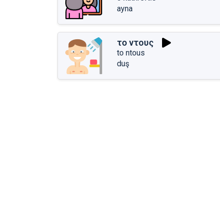
ayna
το ντους
to ntous
duş