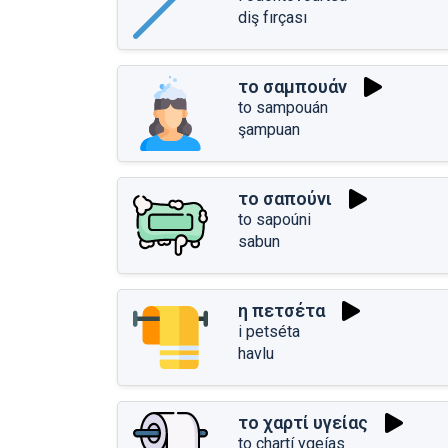
diş fırçası
το σαμπουάν
to sampouán
şampuan
το σαπούνι
to sapoúni
sabun
η πετσέτα
i petséta
havlu
το χαρτί υγείας
to chartí ygeías