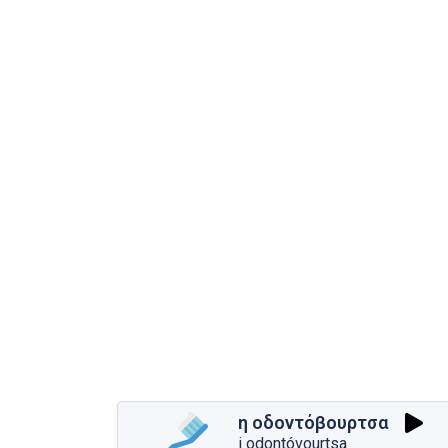
η οδοντόβουρτσα
i odontóvourtsa