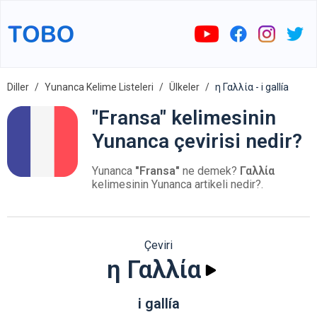
Diller
Yunanca Kelime Listeleri
Ülkeler
η Γαλλία - i gallía
"Fransa" kelimesinin
Yunanca çevirisi nedir?
Yunanca
"Fransa"
ne demek?
Γαλλία
kelimesinin Yunanca artikeli nedir?.
Çeviri
η Γαλλία
i gallía