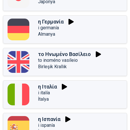
Japonya
η Γερμανία
i germanía
Almanya
το Ηνωμένο Βασίλειο
to inoméno vasíleio
Birleşik Krallık
η Ιταλία
i italía
İtalya
η Ισπανία
i ispanía