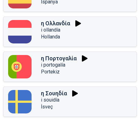
İspanya
η Ολλανδία
i ollandía
Hollanda
η Πορτογαλία
i portogalía
Portekiz
η Σουηδία
i souidía
İsveç