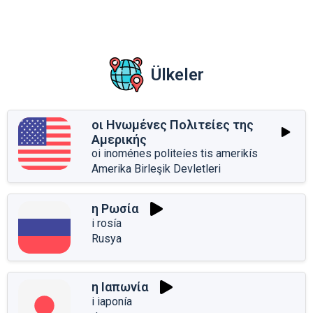
Ülkeler
οι Ηνωμένες Πολιτείες της
Αμερικής
oi inoménes politeíes tis amerikís
Amerika Birleşik Devletleri
η Ρωσία
i rosía
Rusya
η Ιαπωνία
i iaponía