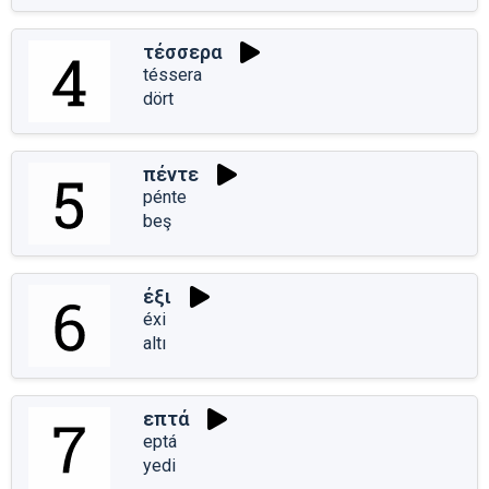
τέσσερα
téssera
dört
πέντε
pénte
beş
έξι
éxi
altı
επτά
eptá
yedi