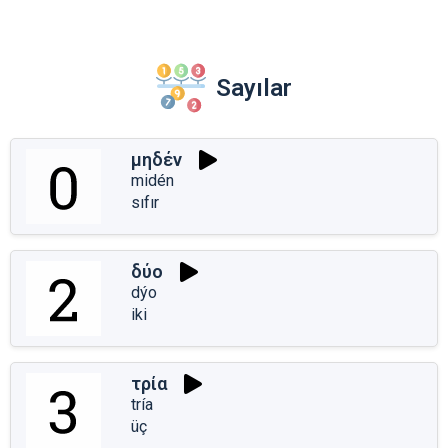
Sayılar
μηδέν
midén
sıfır
δύο
dýo
iki
τρία
tría
üç