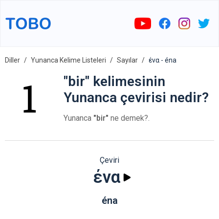
Diller
Yunanca Kelime Listeleri
Sayılar
ένα - éna
"bir" kelimesinin
Yunanca çevirisi nedir?
Yunanca
"bir"
ne demek?.
Çeviri
ένα
éna