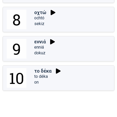
οχτώ
ochtó
sekiz
εννιά
enniá
dokuz
το δέκα
to déka
on