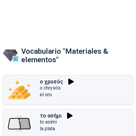
Vocabulario "Materiales &
elementos"
ο χρυσός
o chrysós
el oro
το ασήμι
to asími
la plata