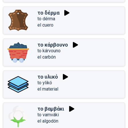
το δέρμα
to dérma
el cuero
το κάρβουνο
to kárvouno
el carbón
το υλικό
to ylikó
el material
το βαμβάκι
to vamváki
el algodón