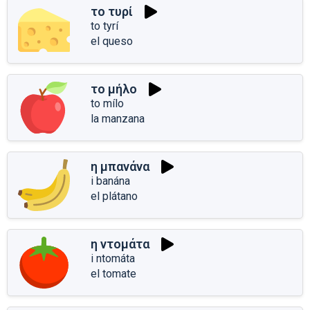
το τυρί
to tyrí
el queso
το μήλο
to mílo
la manzana
η μπανάνα
i banána
el plátano
η ντομάτα
i ntomáta
el tomate