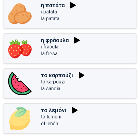
η πατάτα
i patáta
la patata
η φράουλα
i fráoula
la fresa
το καρπούζι
to karpoúzi
la sandía
το λεμόνι
to lemóni
el limón