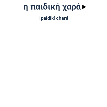
η παιδική χαρά
i paidikí chará