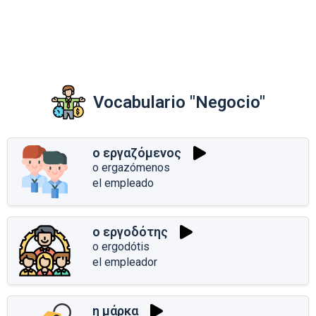
Vocabulario "Negocio"
ο εργαζόμενος
o ergazómenos
el empleado
ο εργοδότης
o ergodótis
el empleador
η μάρκα