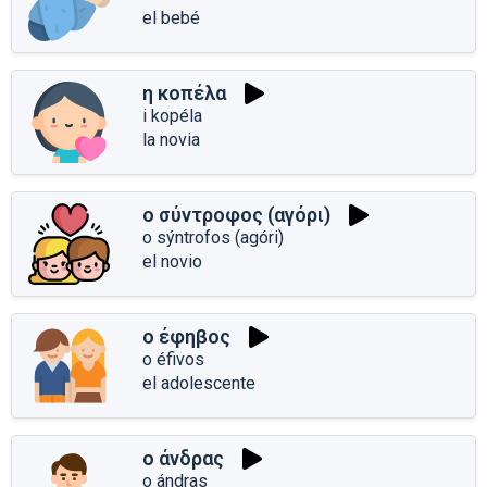
el bebé
η κοπέλα
i kopéla
la novia
ο σύντροφος (αγόρι)
o sýntrofos (agóri)
el novio
ο έφηβος
o éfivos
el adolescente
ο άνδρας
o ándras