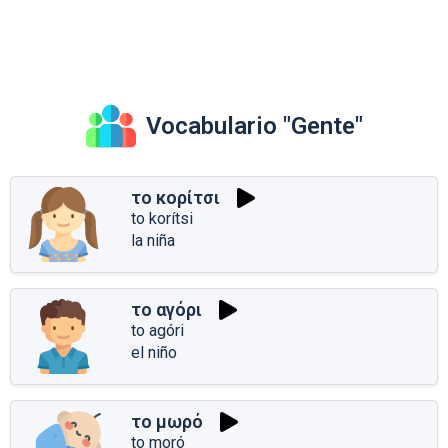
Vocabulario "Gente"
το κορίτσι
to korítsi
la niña
το αγόρι
to agóri
el niño
το μωρό
to moró