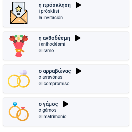
η πρόσκληση
i prósklisi
la invitación
η ανθοδέσμη
i anthodésmi
el ramo
ο αρραβώνας
o arravónas
el compromiso
ο γάμος
o gámos
el matrimonio