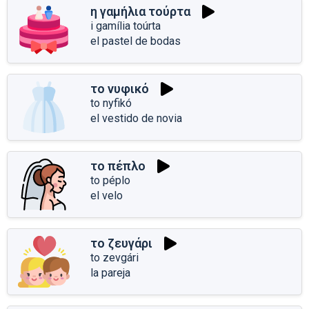
η γαμήλια τούρτα
i gamília toúrta
el pastel de bodas
το νυφικό
to nyfikó
el vestido de novia
το πέπλο
to péplo
el velo
το ζευγάρι
to zevgári
la pareja