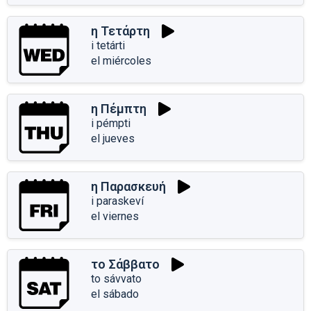
η Τετάρτη
i tetárti
el miércoles
η Πέμπτη
i pémpti
el jueves
η Παρασκευή
i paraskeví
el viernes
το Σάββατο
to sávvato
el sábado