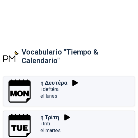
Vocabulario "Tiempo &
Calendario"
η Δευτέρα
i deftéra
el lunes
η Τρίτη
i tríti
el martes