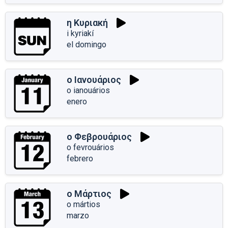
η Κυριακή
i kyriakí
el domingo
ο Ιανουάριος
o ianouários
enero
ο Φεβρουάριος
o fevrouários
febrero
ο Μάρτιος
o mártios
marzo