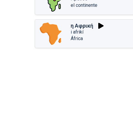
el continente
η Αφρική
i afrikí
África