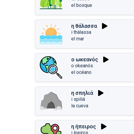
el bosque
η θάλασσα
i thálassa
el mar
ο ωκεανός
o okeanós
el océano
η σπηλιά
i spiliá
la cueva
η ήπειρος
i ípeiros