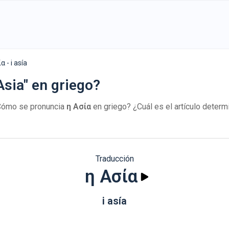
α - i asía
sia" en griego?
Cómo se pronuncia
η Ασία
en griego? ¿Cuál es el artículo deter
Traducción
η Ασία
i asía