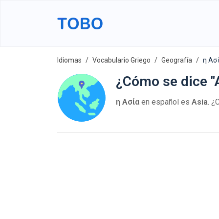
Idiomas
Vocabulario Griego
Geografía
η Ασί
¿Cómo se dice "A
η Ασία
en español es
Asia
. ¿