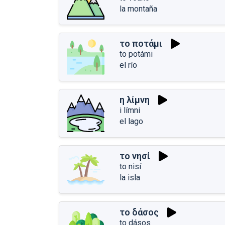
la montaña
το ποτάμι
to potámi
el río
η λίμνη
i límni
el lago
το νησί
to nisí
la isla
το δάσος
to dásos