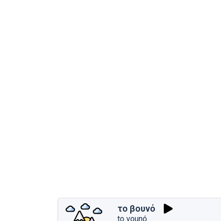
το βουνό
to vounó