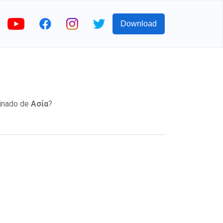
Download
minado de
Ασία
?