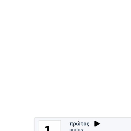
πρώτος
prótos