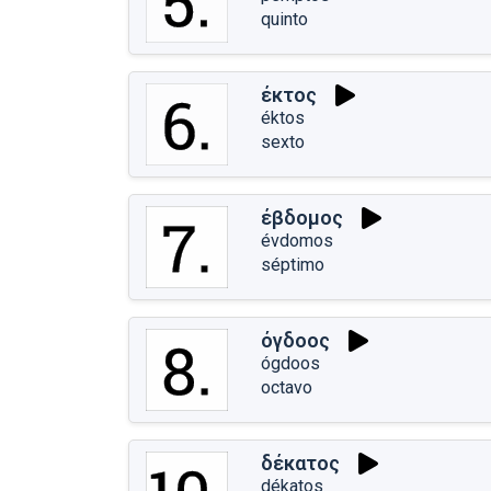
quinto
έκτος
éktos
sexto
έβδομος
évdomos
séptimo
όγδοος
ógdoos
octavo
δέκατος
dékatos