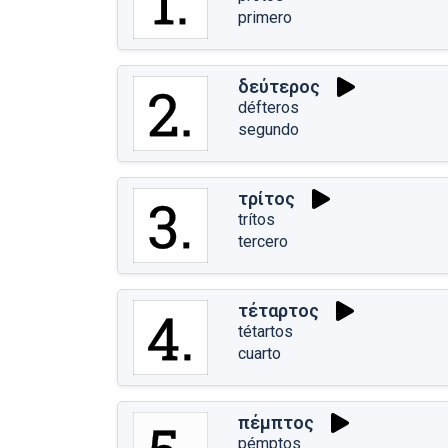
primero
δεύτερος
défteros
segundo
τρίτος
trítos
tercero
τέταρτος
tétartos
cuarto
πέμπτος
pémptos