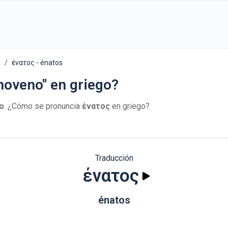
s
ένατος - énatos
noveno" en griego?
o
. ¿Cómo se pronuncia
ένατος
en griego?
Traducción
ένατος
énatos