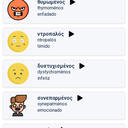
θυμωμένος
thymoménos
enfadado
ντροπαλός
ntropalós
tímido
δυστυχισμένος
dystychisménos
infeliz
συνεπαρμένος
syneparménos
emocionado