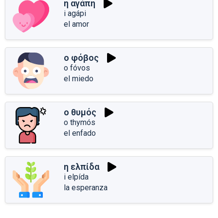
η αγάπη
i agápi
el amor
ο φόβος
o fóvos
el miedo
ο θυμός
o thymós
el enfado
η ελπίδα
i elpída
la esperanza