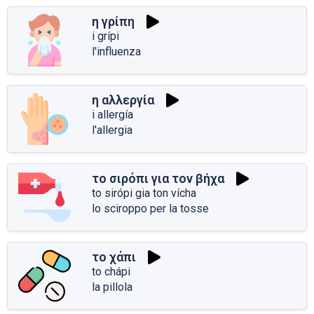
η γρίπη
i grípi
l'influenza
η αλλεργία
i allergía
l'allergia
το σιρόπι για τον βήχα
to sirópi gia ton vícha
lo sciroppo per la tosse
το χάπι
to chápi
la pillola