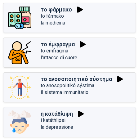
το φάρμακο
to fármako
la medicina
το έμφραγμα
to émfragma
l'attacco di cuore
το ανοσοποιητικό σύστημα
to anosopoiitikó sýstima
il sistema immunitario
η κατάθλιψη
i katáthlipsi
la depressione