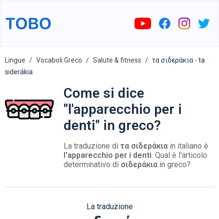
Lingue
Vocaboli Greco
Salute & fitness
τα σιδεράκια - ta
siderákia
Come si dice
"l'apparecchio per i
denti" in greco?
La traduzione di
τα σιδεράκια
in italiano è
l'apparecchio per i denti
. Qual è l'articolo
determinativo di
σιδεράκια
in greco?
La traduzione