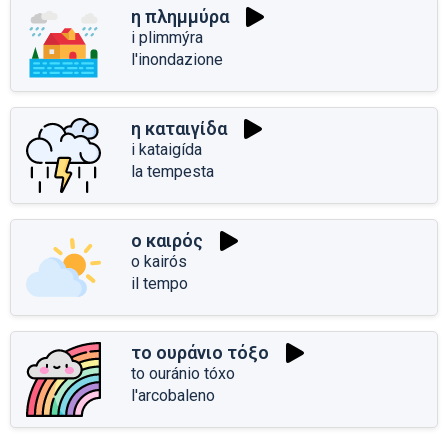
η πλημμύρα
i plimmýra
l'inondazione
η καταιγίδα
i kataigída
la tempesta
ο καιρός
o kairós
il tempo
το ουράνιο τόξο
to ouránio tóxo
l'arcobaleno