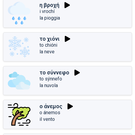
η βροχή
i vrochí
la pioggia
το χιόνι
to chióni
la neve
το σύννεφο
to sýnnefo
la nuvola
ο άνεμος
o ánemos
il vento