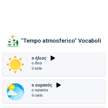
"Tempo atmosferico" Vocaboli
ο ήλιος
o ílios
il sole
ο ουρανός
o ouranós
il cielo