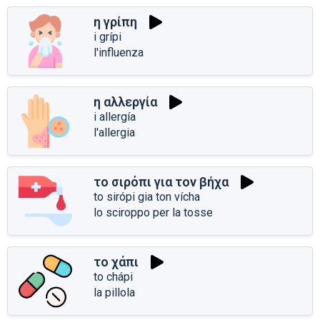
η γρίπη
i grípi
l'influenza
η αλλεργία
i allergía
l'allergia
το σιρόπι για τον βήχα
to sirópi gia ton vícha
lo sciroppo per la tosse
το χάπι
to chápi
la pillola