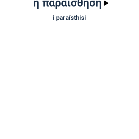
η παραίσθηση
i paraísthisi