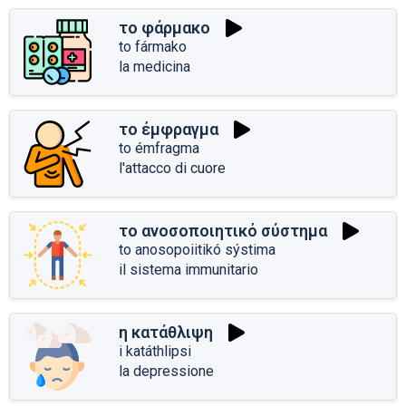
το φάρμακο
to fármako
la medicina
το έμφραγμα
to émfragma
l'attacco di cuore
το ανοσοποιητικό σύστημα
to anosopoiitikó sýstima
il sistema immunitario
η κατάθλιψη
i katáthlipsi
la depressione