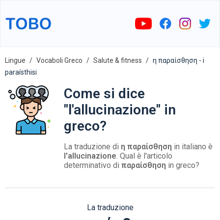
Lingue
Vocaboli Greco
Salute & fitness
η παραίσθηση - i
paraísthisi
Come si dice
"l'allucinazione" in
greco?
La traduzione di
η παραίσθηση
in italiano è
l'allucinazione
. Qual è l'articolo
determinativo di
παραίσθηση
in greco?
La traduzione