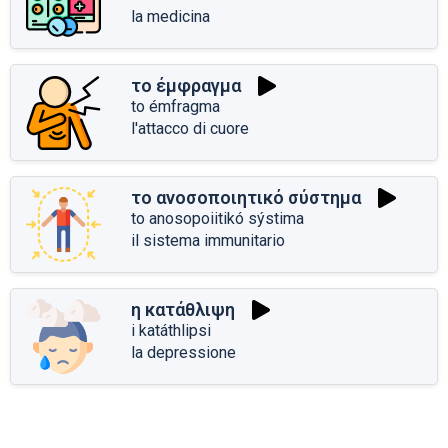
la medicina
το έμφραγμα
to émfragma
l'attacco di cuore
το ανοσοποιητικό σύστημα
to anosopoiitikó sýstima
il sistema immunitario
η κατάθλιψη
i katáthlipsi
la depressione