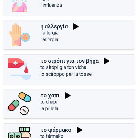
l'influenza
η αλλεργία
i allergía
l'allergia
το σιρόπι για τον βήχα
to sirópi gia ton vícha
lo sciroppo per la tosse
το χάπι
to chápi
la pillola
το φάρμακο
to fármako