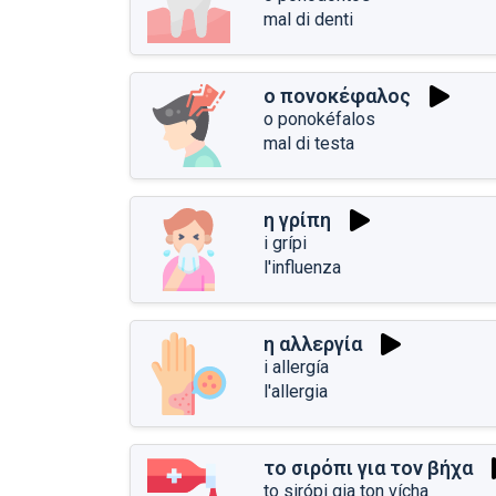
mal di denti
ο πονοκέφαλος
o ponokéfalos
mal di testa
η γρίπη
i grípi
l'influenza
η αλλεργία
i allergía
l'allergia
το σιρόπι για τον βήχα
to sirópi gia ton vícha