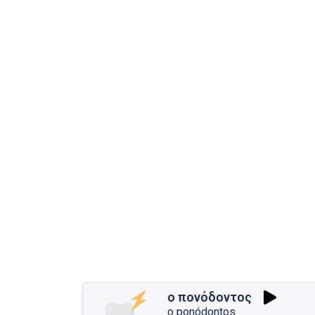
ο πονόδοντος
o ponódontos