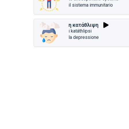
il sistema immunitario
η κατάθλιψη
i katáthlipsi
la depressione