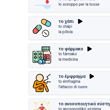
lo sciroppo per la tosse
το χάπι
to chápi
la pillola
το φάρμακο
to fármako
la medicina
το έμφραγμα
to émfragma
l'attacco di cuore
το ανοσοποιητικό σύστ
to anosopoiitikó sýstima