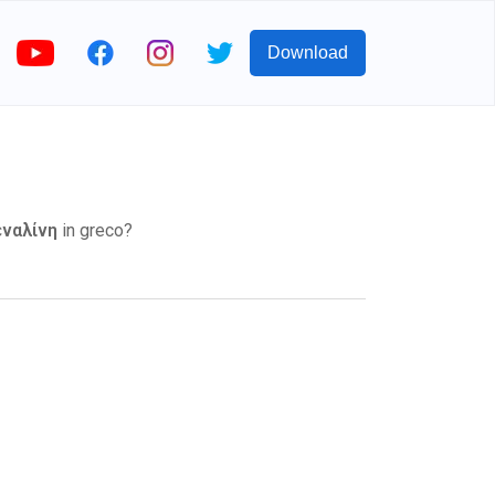
Download
ναλίνη
in greco?