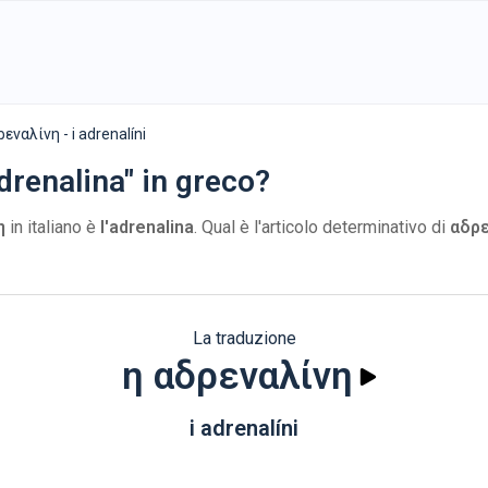
ρεναλίνη - i adrenalíni
drenalina" in greco?
η
in italiano è
l'adrenalina
. Qual è l'articolo determinativo di
αδρε
La traduzione
η αδρεναλίνη
i adrenalíni