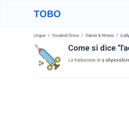
Lingue
Vocaboli Greco
Salute & fitness
η αδ
Come si dice "l'a
La traduzione di
η αδρεναλίν