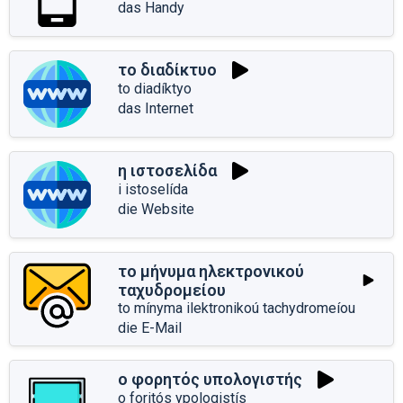
das Handy
το διαδίκτυο
to diadíktyo
das Internet
η ιστοσελίδα
i istoselída
die Website
το μήνυμα ηλεκτρονικού
ταχυδρομείου
to mínyma ilektronikoú tachydromeíou
die E-Mail
ο φορητός υπολογιστής
o foritós ypologistís