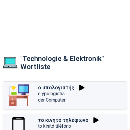
"Technologie & Elektronik"
Wortliste
ο υπολογιστής
o ypologistís
der Computer
το κινητό τηλέφωνο
to kinitó tiléfono