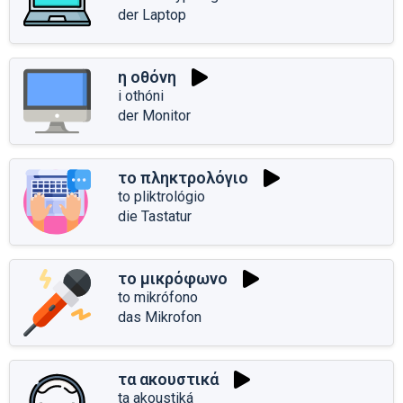
der Laptop
η οθόνη
i othóni
der Monitor
το πληκτρολόγιο
to pliktrológio
die Tastatur
το μικρόφωνο
to mikrófono
das Mikrofon
τα ακουστικά
ta akoustiká