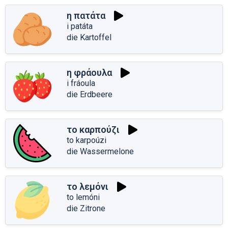
η πατάτα
i patáta
die Kartoffel
η φράουλα
i fráoula
die Erdbeere
το καρπούζι
to karpoúzi
die Wassermelone
το λεμόνι
to lemóni
die Zitrone