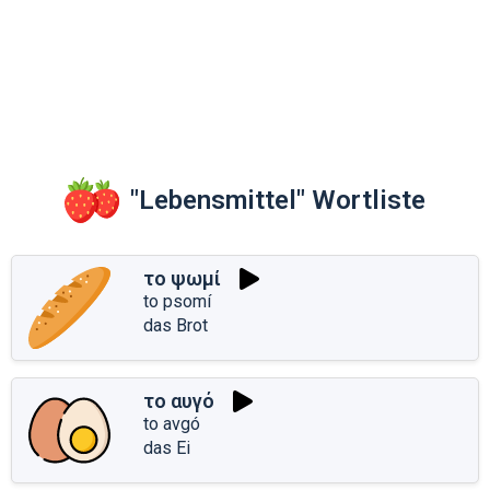
"Lebensmittel" Wortliste
το ψωμί
to psomí
das Brot
το αυγό
to avgó
das Ei