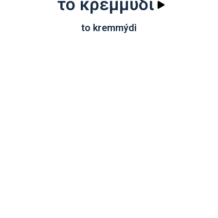
το κρεμμύδι
to kremmýdi