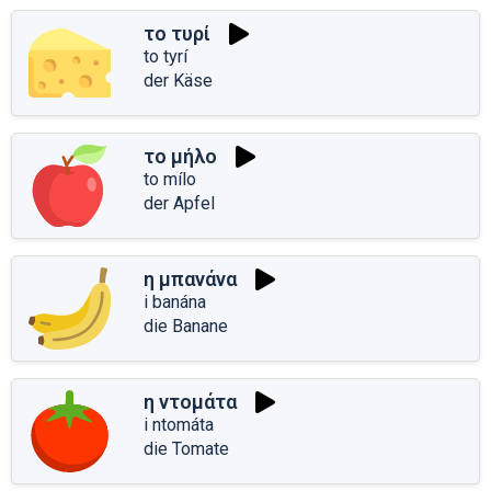
το τυρί
to tyrí
der Käse
το μήλο
to mílo
der Apfel
η μπανάνα
i banána
die Banane
η ντομάτα
i ntomáta
die Tomate