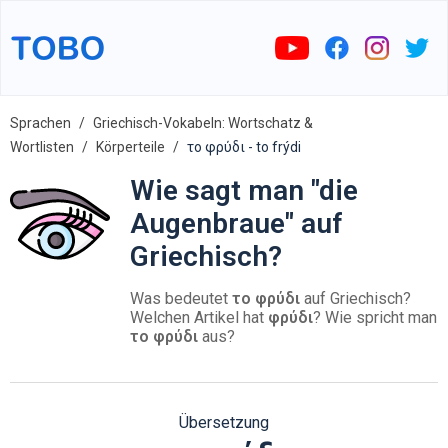
Sprachen
Griechisch-Vokabeln: Wortschatz &
Wortlisten
Körperteile
το φρύδι - to frýdi
Wie sagt man "die
Augenbraue" auf
Griechisch?
Was bedeutet
το φρύδι
auf Griechisch?
Welchen Artikel hat
φρύδι
? Wie spricht man
το φρύδι
aus?
Übersetzung