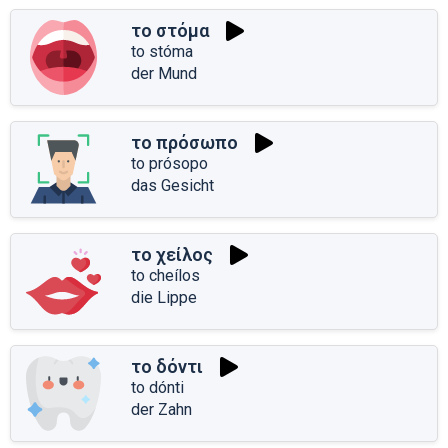
το στόμα
to stóma
der Mund
το πρόσωπο
to prósopo
das Gesicht
το χείλος
to cheílos
die Lippe
το δόντι
to dónti
der Zahn