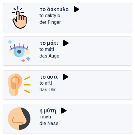
το δάκτυλο
to dáktylo
der Finger
το μάτι
to máti
das Auge
το αυτί
to aftí
das Ohr
η μύτη
i mýti
die Nase