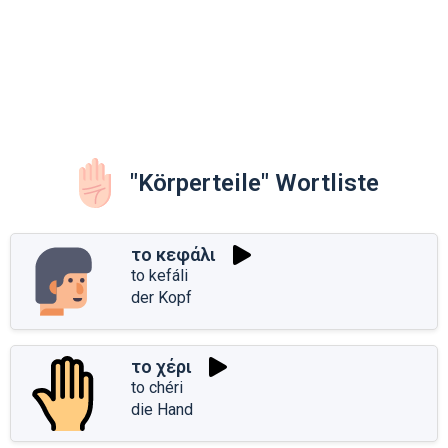
"Körperteile" Wortliste
το κεφάλι
to kefáli
der Kopf
το χέρι
to chéri
die Hand