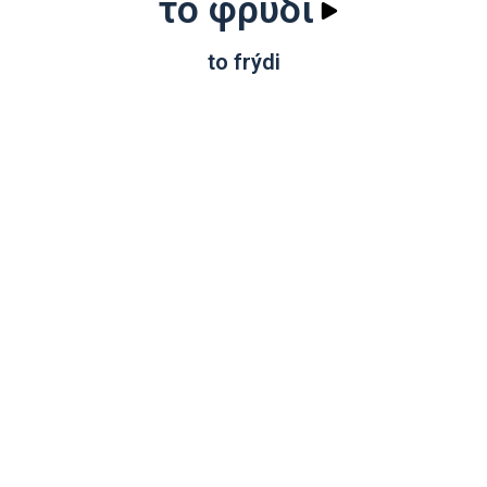
το φρύδι
to frýdi