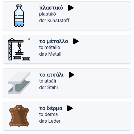
πλαστικό
plastikó
der Kunststoff
το μέταλλο
to métallo
das Metall
το ατσάλι
to atsáli
der Stahl
το δέρμα
to dérma
das Leder