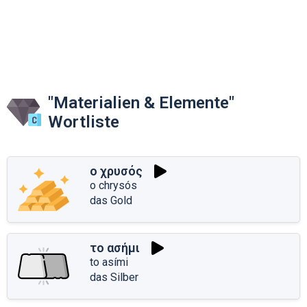
"Materialien & Elemente"
Wortliste
ο χρυσός
o chrysós
das Gold
το ασήμι
to asími
das Silber