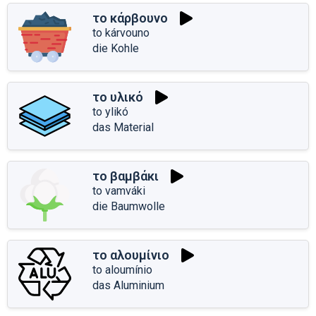
το κάρβουνο
to kárvouno
die Kohle
το υλικό
to ylikó
das Material
το βαμβάκι
to vamváki
die Baumwolle
το αλουμίνιο
to aloumínio
das Aluminium