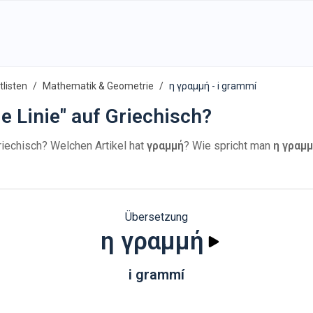
listen
Mathematik & Geometrie
η γραμμή - i grammí
e Linie" auf Griechisch?
riechisch? Welchen Artikel hat
γραμμή
? Wie spricht man
η γραμ
Übersetzung
η γραμμή
i grammí