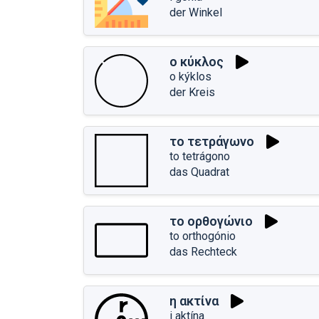
der Winkel
ο κύκλος
o kýklos
der Kreis
το τετράγωνο
to tetrágono
das Quadrat
το ορθογώνιο
to orthogónio
das Rechteck
η ακτίνα
i aktína