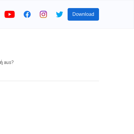
Download
μή
aus?