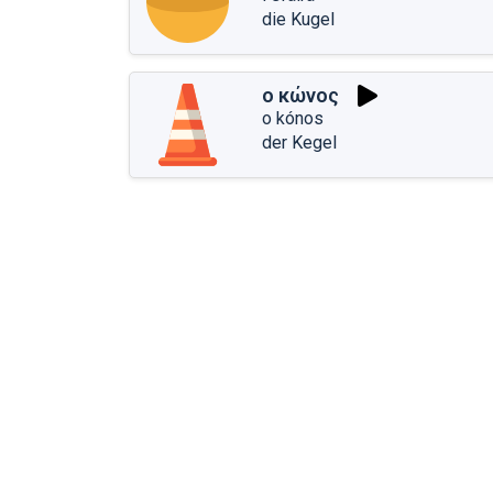
die Kugel
ο κώνος
o kónos
der Kegel