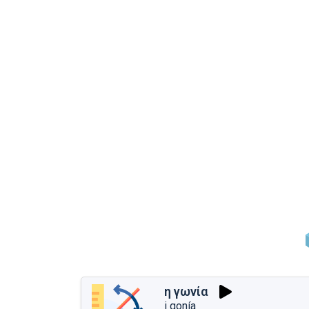
η γωνία
i gonía