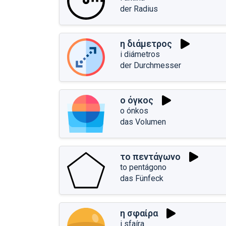
der Radius
η διάμετρος
i diámetros
der Durchmesser
ο όγκος
o ónkos
das Volumen
το πεντάγωνο
to pentágono
das Fünfeck
η σφαίρα
i sfaíra